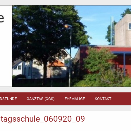
DSTUNDE
GANZTAG (OGS)
EHEMALIGE
KONTAKT
ztagsschule_060920_09