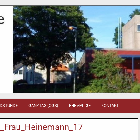
DSTUNDE
GANZTAG (OGS)
EHEMALIGE
KONTAKT
_Frau_Heinemann_17