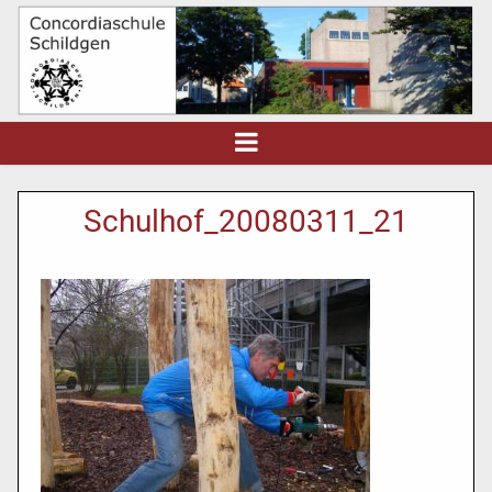
Schulhof_20080311_21