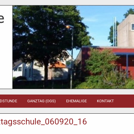
DSTUNDE
GANZTAG (OGS)
EHEMALIGE
KONTAKT
ztagsschule_060920_16