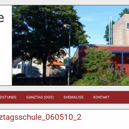
DSTUNDE
GANZTAG (OGS)
EHEMALIGE
KONTAKT
nztagsschule_060510_2