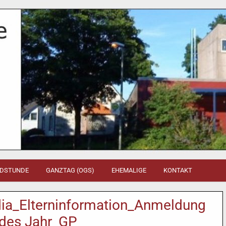
DSTUNDE
GANZTAG (OGS)
EHEMALIGE
KONTAKT
ia_Elterninformation_Anmeldung
ndes Jahr_GP